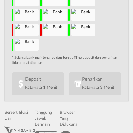
* Selama bank maintenance dan bank offline deposit dan penarikan
tidak dapat diproses
Deposit
Penarikan
Rata-rata 1 Menit
Rata-rata 3 Menit
Bersertifikasi
Tanggung
Browser
Dari
Jawab
Yang
Bermain
Didukung