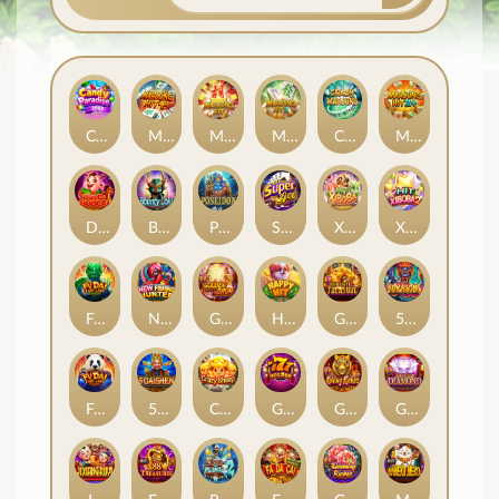
Candy Paradise 2048
Mahjong Hit +
Mahjong Hit
Mahjong Hit 2
Crazy Mahjong
Mahjong Hit 2+
DuoFuDuoCai
Bounty Loki
Poseidon
Super Ace
XiBoBa Hit
XiBoBa Hit2
Fu Dai Lian Lian-Dragon
New-Fishing Hunter
G-GoldenDrum
Happy Hit
G-InfiniteTreasure
5 Dragons(H5)
Fu Dai Lian Lian-Panda
5 CaiShen(H5)
Crazy Sheep
Golden 777(H5)
G-RollingRiches
G-DazzlingDiamond