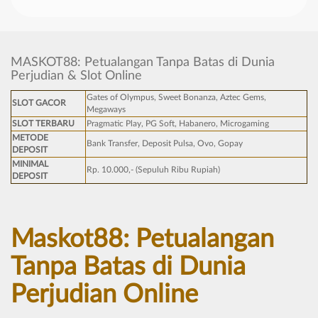
MASKOT88: Petualangan Tanpa Batas di Dunia
Perjudian & Slot Online
Gates of Olympus, Sweet Bonanza, Aztec Gems,
SLOT GACOR
Megaways
SLOT TERBARU
Pragmatic Play, PG Soft, Habanero, Microgaming
METODE
Bank Transfer, Deposit Pulsa, Ovo, Gopay
DEPOSIT
MINIMAL
Rp. 10.000,- (Sepuluh Ribu Rupiah)
DEPOSIT
Maskot88: Petualangan
Tanpa Batas di Dunia
Perjudian Online