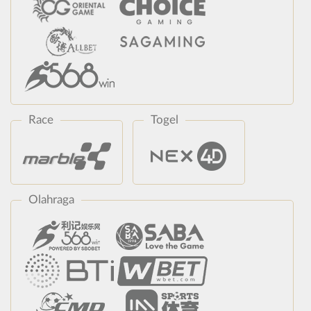
Race
Togel
Olahraga