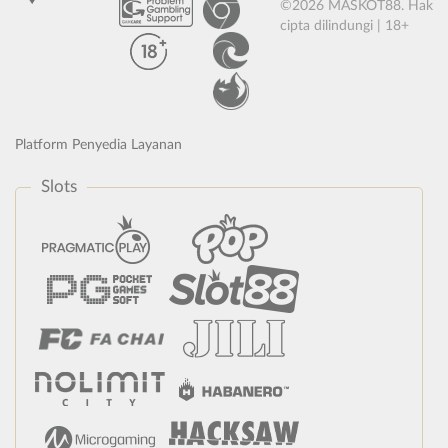
©2026 MASKOT88. Hak
cipta dilindungi | 18+
Platform Penyedia Layanan
Slots