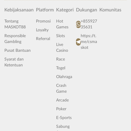
Kebijaksanaan
Platform
Kategori
Dukungan
Komunitas
Tentang
Promosi
Hot
+855927
MASKOT88
Games
35631
Loyalty
Responsible
Slots
https://t.
Referral
Gambling
me/csma
Live
skot
Pusat Bantuan
Casino
Syarat dan
Race
Ketentuan
Togel
Olahraga
Crash
Game
Arcade
Poker
E-Sports
Sabung