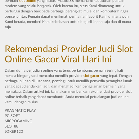
bermain
slot online
yang mulus. Maskot88 memahami kebutuhan pemain
modern yang selalu bergerak. Oleh karena itu, situs Kami dirancang untuk
berfungsi dengan baik pada berbagai perangkat, mulai dari komputer hingga
ponsel pintar. Pemain dapat menikmati permainan favorit Kami di mana pun
Kami berada, memberi Kami kebebasan untuk berjudi kapan saja dan di mana
saja.
Rekomendasi Provider Judi Slot
Online Gacor Viral Hari Ini
Dalam dunia perjudian online yang terus berkembang, pemain sering kali
merasa bingung saat mencoba memilih provider
slot gacor
yang tepat. Dengan
berbagai pilihan di luar sana, penting untuk memilih penyedia perangkat lunak
yang dapat diandalkan, adil, dan menghadirkan pengalaman bermain yang
memukau. Dalam artikel ini, kami akan memberikan rekomendasi provider slot
online terbaik yang dapat membantu Anda memulai petualangan judi online
kamu dengan mulus.
PRAGMATIC PLAY
PG SOFT
MICROGAMING
SLOT88
JOKER123