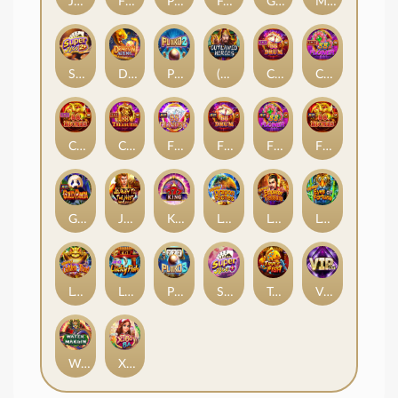
JiXiangRuYi(H5)
F-88Treasures(H5)
PINE OF PLINKO 2
FA DA CAI(H5)
G-BloomingRiches
MANEKI NEKO(H5)
Super Ace2+
Dragon Arena
Plinko2
(H5)Outlawed Heroes
C-88Drum(H5)
C-88Flower(H5)
C-88Riches(H5)
C-88Treasures(H5)
F-88Diamond(H5)
F-88Drum(H5)
F-88Flower(H5)
F-88Riches(H5)
Gold Panda(H5)
JourneyToTheWest
King-777
L-DragonRiches
L-EmperorTreasure
L-EyesOfFortune
L-GoldenToad
LuckyFish
Plinko3
Super Ace+
Triple Fish(H5)
VIP Club
Water Margin(H5)
XiBoBA