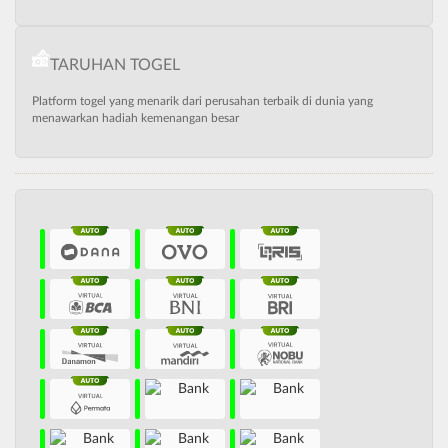
TARUHAN TOGEL
Platform togel yang menarik dari perusahan terbaik di dunia yang
menawarkan hadiah kemenangan besar