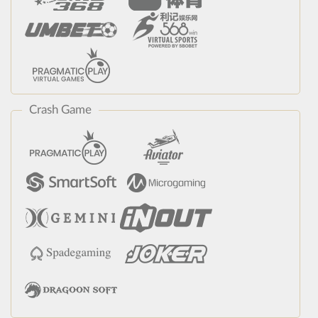
Crash Game