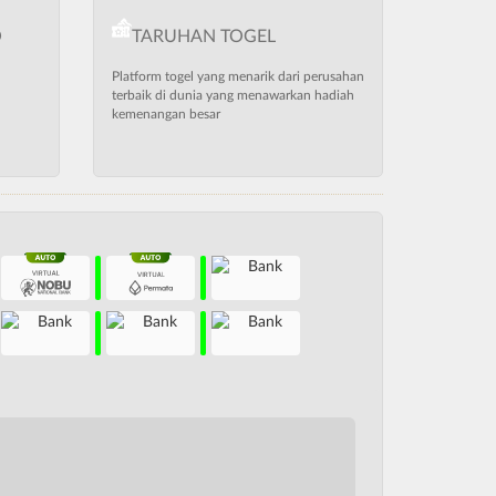
O
TARUHAN TOGEL
Platform togel yang menarik dari perusahan
terbaik di dunia yang menawarkan hadiah
kemenangan besar