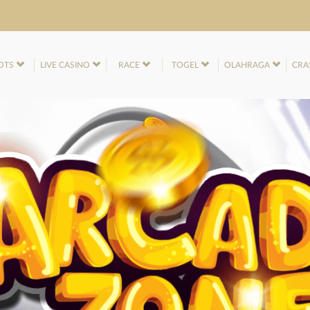
OTS
LIVE CASINO
RACE
TOGEL
OLAHRAGA
CRA