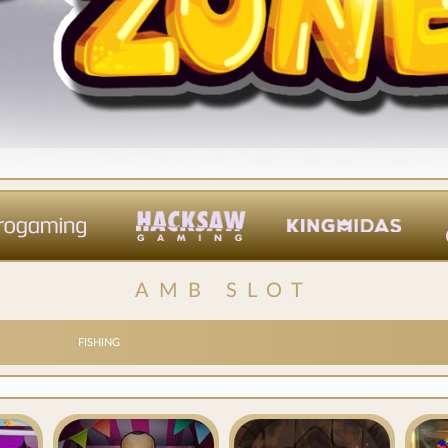
AMB SLOT
FISHING