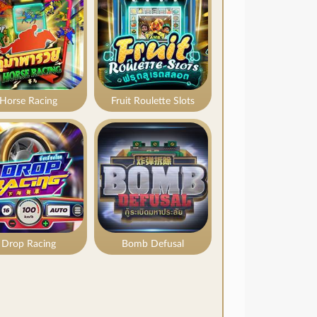
Horse Racing
Fruit Roulette Slots
Drop Racing
Bomb Defusal