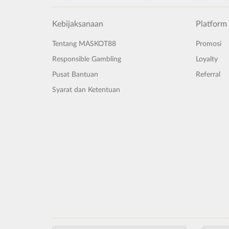
Kebijaksanaan
Platform
Tentang MASKOT88
Promosi
Responsible Gambling
Loyalty
Pusat Bantuan
Referral
Syarat dan Ketentuan