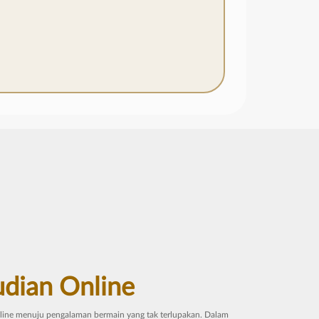
udian Online
nline menuju pengalaman bermain yang tak terlupakan. Dalam