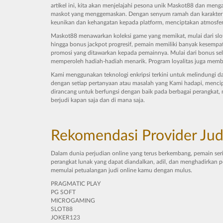
artikel ini, kita akan menjelajahi pesona unik Maskot88 dan meng
maskot yang menggemaskan. Dengan senyum ramah dan karakter y
keunikan dan kehangatan kepada platform, menciptakan atmosf
Maskot88 menawarkan koleksi game yang memikat, mulai dari slot 
hingga bonus jackpot progresif, pemain memiliki banyak kesemp
promosi yang ditawarkan kepada pemainnya. Mulai dari bonus se
memperoleh hadiah-hadiah menarik. Program loyalitas juga membe
Kami menggunakan teknologi enkripsi terkini untuk melindungi da
dengan setiap pertanyaan atau masalah yang Kami hadapi, menc
dirancang untuk berfungsi dengan baik pada berbagai perangkat,
berjudi kapan saja dan di mana saja.
Rekomendasi Provider Judi 
Dalam dunia perjudian online yang terus berkembang, pemain ser
perangkat lunak yang dapat diandalkan, adil, dan menghadirkan 
memulai petualangan judi online kamu dengan mulus.
PRAGMATIC PLAY
PG SOFT
MICROGAMING
SLOT88
JOKER123