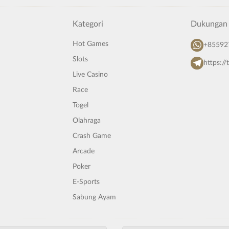
Kategori
Dukungan
Hot Games
+85592
Slots
https:/
Live Casino
Race
Togel
Olahraga
Crash Game
Arcade
Poker
E-Sports
Sabung Ayam