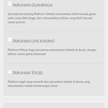
TARUHAN OLAHRAGA
Sportsbook Gaming Platform Terbaik menawarkan lebih banyak game,
odds yang lebih tinggi, dan menyediakan pilihan yang lebih banyak
untuk pemain.
TARUHAN LIVE KASINO
Platform Pilihan bagi perusahaan-perusahaan terbaik di dunia, dengan
pilihan variasi game terbanyak
TARUHAN TOGEL
Platform togel yang menarik dari perusahan terbaik di dunia yang
menawarkan hadiah kemenangan besar