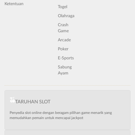
Ketentuan
Togel
Olahraga
Crash
Game
Arcade
Poker
E-Sports
Sabung
Ayam
TARUHAN SLOT
Penyedia slot online dengan beragam pilihan game menarik yang
memudahkan pemain untuk mencapai jackpot