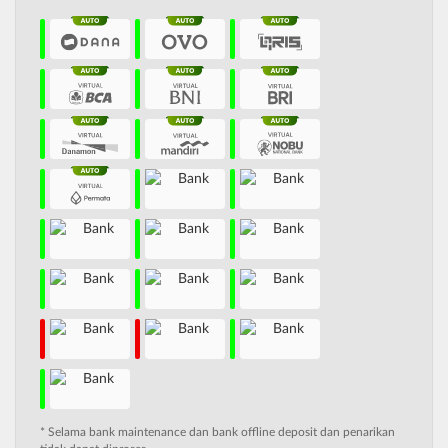
* Selama bank maintenance dan bank offline deposit dan penarikan