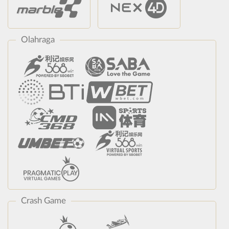
Olahraga
Crash Game