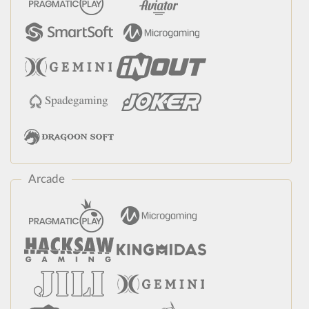
Arcade