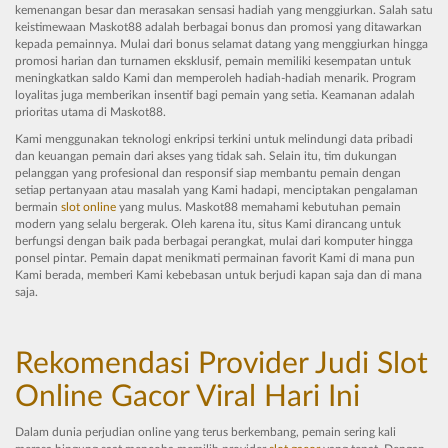
kemenangan besar dan merasakan sensasi hadiah yang menggiurkan. Salah satu
keistimewaan Maskot88 adalah berbagai bonus dan promosi yang ditawarkan
kepada pemainnya. Mulai dari bonus selamat datang yang menggiurkan hingga
promosi harian dan turnamen eksklusif, pemain memiliki kesempatan untuk
meningkatkan saldo Kami dan memperoleh hadiah-hadiah menarik. Program
loyalitas juga memberikan insentif bagi pemain yang setia. Keamanan adalah
prioritas utama di Maskot88.
Kami menggunakan teknologi enkripsi terkini untuk melindungi data pribadi
dan keuangan pemain dari akses yang tidak sah. Selain itu, tim dukungan
pelanggan yang profesional dan responsif siap membantu pemain dengan
setiap pertanyaan atau masalah yang Kami hadapi, menciptakan pengalaman
bermain
slot online
yang mulus. Maskot88 memahami kebutuhan pemain
modern yang selalu bergerak. Oleh karena itu, situs Kami dirancang untuk
berfungsi dengan baik pada berbagai perangkat, mulai dari komputer hingga
ponsel pintar. Pemain dapat menikmati permainan favorit Kami di mana pun
Kami berada, memberi Kami kebebasan untuk berjudi kapan saja dan di mana
saja.
Rekomendasi Provider Judi Slot
Online Gacor Viral Hari Ini
Dalam dunia perjudian online yang terus berkembang, pemain sering kali