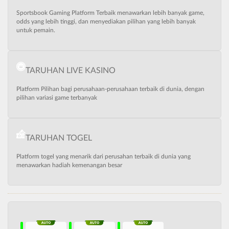
Sportsbook Gaming Platform Terbaik menawarkan lebih banyak game,
odds yang lebih tinggi, dan menyediakan pilihan yang lebih banyak
untuk pemain.
TARUHAN LIVE KASINO
Platform Pilihan bagi perusahaan-perusahaan terbaik di dunia, dengan
pilihan variasi game terbanyak
TARUHAN TOGEL
Platform togel yang menarik dari perusahan terbaik di dunia yang
menawarkan hadiah kemenangan besar