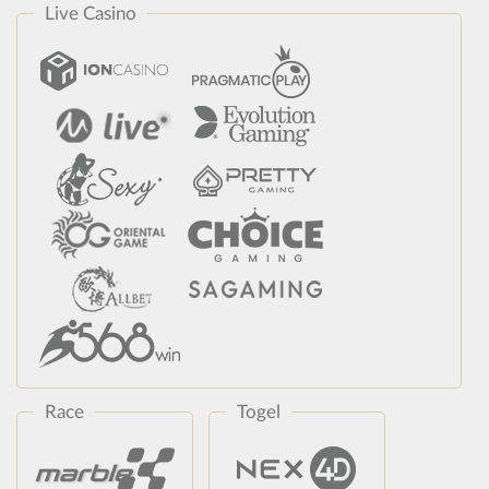
Live Casino
Race
Togel